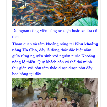
Du ngoạn công viên bằng xe điện hoặc xe lửa cổ
tích
Tham quan và tắm khoáng nóng tại
Khu khoáng
nóng Ho Cho,
đây là dòng thác đặc biệt nằm
giữa rừng nguyên sinh với nguồn nước Khoáng
nóng lộ thiên. Quý khách còn có thể thả mình
thư giãn với bồn tắm thảo dược được phủ đầy
hoa hồng tại đây