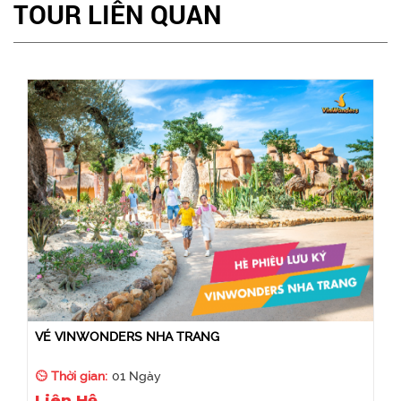
TOUR LIÊN QUAN
VÉ VINWONDERS NHA TRANG
Thời gian:
01 Ngày
Liên Hệ