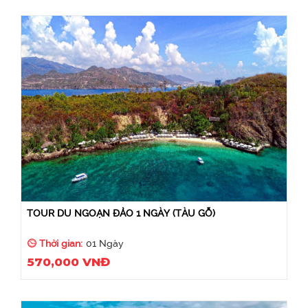
TOUR DU NGOẠN ĐẢO 1 NGÀY (TÀU GỖ)
Thời gian:
01 Ngày
570,000 VNĐ