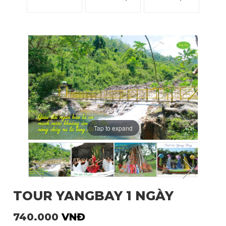
Tap to expand
Tap to expand
Tap to expand
Tap to expand
Tap to expand
Tap to expand
TOUR YANGBAY 1 NGÀY
740.000
VNĐ