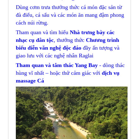
Dùng cơm trưa
thưởng thức cá món đặc sản từ
đà điểu, cá sấu và các món ăn mang đậm phong
cách núi rừng.
Tham quan và tìm hiểu
Nhà trưng bày các
nhạc cụ dân tộc
, thưởng thức
Chương trình
biểu diễn văn nghệ độc đáo
đầy ấn tượng và
giao lưu với các nghệ nhân Raglai
Tham quan và tắm thác Yang Bay
-
dòng thác
hùng vĩ nhất – hoặc thử cảm giác với
dịch vụ
massage Cá