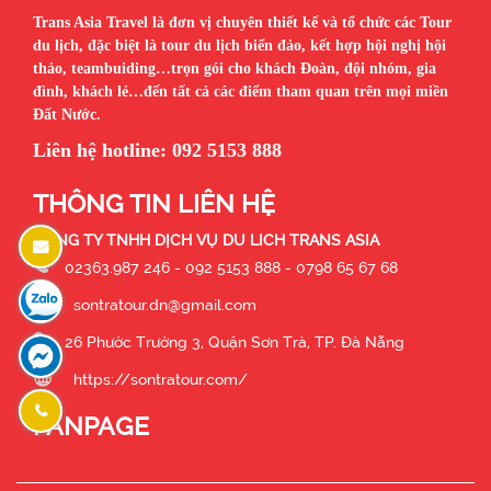
Trans Asia Travel là đơn vị chuyên thiết kế và tổ chức các Tour
du lịch, đặc biệt là tour du lịch biển đảo, kết hợp hội nghị hội
thảo, teambuiding…trọn gói cho khách Đoàn, đội nhóm, gia
đình, khách lẻ…đến tất cả các điểm tham quan trên mọi miền
Đất Nước.
Liên hệ hotline:
092 5153 888
THÔNG TIN LIÊN HỆ
CÔNG TY TNHH DỊCH VỤ DU LICH TRANS ASIA
02363.987 246 - 092 5153 888 - 0798 65 67 68
sontratour.dn@gmail.com
26 Phước Trường 3, Quận Sơn Trà, TP. Đà Nẵng
https://sontratour.com/
FANPAGE