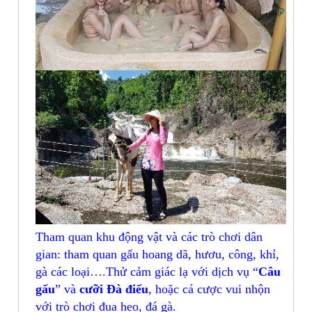
Tham quan khu động vật và các trò chơi dân
gian: t
ham quan gấu hoang dã, hươu, công, khỉ,
gà các loại….Thử cảm giác lạ với dịch vụ “
Câu
gấu
” và
cưỡi Đà điểu
, h
oặc cá cược vui nhộn
với trò chơi đua heo, đá gà.